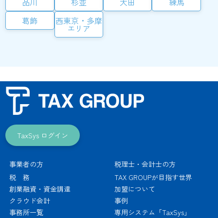
品川
杉並
大田
練馬
葛飾
西東京・多摩
エリア
TaxSys ログイン
事業者の方
税理士・会計士の方
税 務
TAX GROUPが目指す世界
創業融資・資金調達
加盟について
クラウド会計
事例
事務所一覧
専用システム「TaxSys」