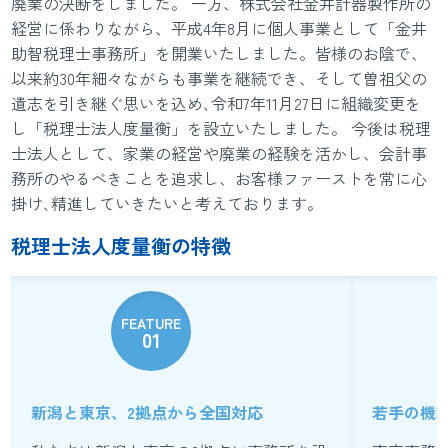
廃業の決断をしました。 一方、株式会社金井計器製作所の
経営に係わりながら、平成4年8月に個人事業として「金井
助智税理士事務所」を開業いたしました。皆様のお陰で、
以来約30年細々ながらも事業を継続でき、そして曽祖父の
遺志を引き継ぐ思いを込め､令和7年11月27日に組織変更を
し「税理士法人度量衡」を設立いたしました。 今後は税理
士法人として、家業の経営や廃業の経験を活かし、会計事
務所のやるべきことを追求し、お客様ファーストを常に心
掛け､精進していきたいと考えております。
税理士法人度量衡の特徴
FEATURE
01
新潟と東京、2拠点から全国対応
若手の機