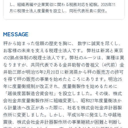
し、組織再編や企業買収に関わる税務対応を経験。2025年11
月に税理士法人度量衡を設立し、同社代表社員に就任。
MESSAGE
秤から始まった信頼の歴史を胸に、 数字に誠実を尽くし､
お客様の未来を支える税理士法人です。 弊社は新潟と東京
の2拠点体制の税理士法人です。弊社のルーツは、業種は異
なりますが、共同代表である金井助智の曽祖父（4代前）金
井助三郎が明治15年2月20日に新潟県から秤の販売方の許可
を得て秤の販売の事業を始めたところにあります。明治25
年に度量衡規制が改正され、度量衡製作を始めるために
「越後度噐製造合資会社」を設立しました。その後、株式
会社金井度量衡製作所に組織変更し、昭和27年度量衡法か
ら計量法へ改正があった際に、社名を株式会社金井計器製
作所に変更しました。しかし、平成16年に発生した中越地
震後、株式会社金井計器製作所の事業継続が困難と判断し