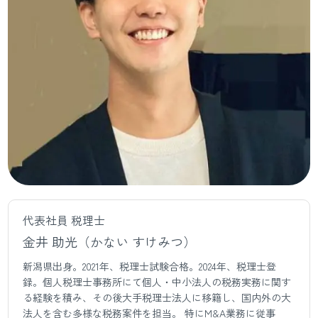
代表社員 税理士
金井 助光（かない すけみつ）
新潟県出身。2021年、税理士試験合格。2024年、税理士登
録。個人税理士事務所にて個人・中小法人の税務実務に関す
る経験を積み、その後大手税理士法人に移籍し、国内外の大
法人を含む多様な税務案件を担当。 特にM&A業務に従事