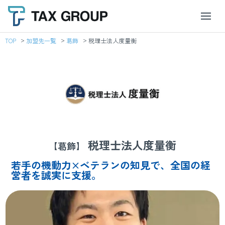
TOP
加盟先一覧
葛飾
税理士法人度量衡
税理士法人度量衡
【葛飾】
若手の機動力×ベテランの知見で、全国の経
営者を誠実に支援。