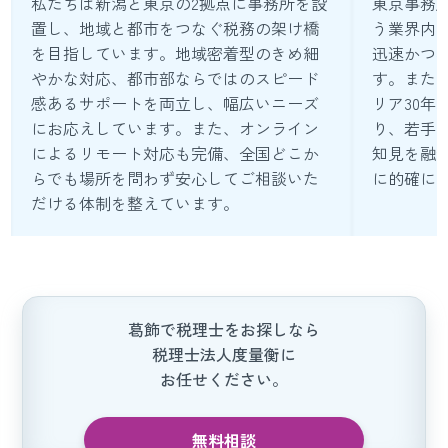
私たちは新潟と東京の2拠点に事務所を設
東京事務所
置し、地域と都市をつなぐ税務の架け橋
う業界内
を目指しています。地域密着型のきめ細
迅速かつ
やかな対応、都市部ならではのスピード
す。また
感あるサポートを両立し、幅広いニーズ
リア30年
にお応えしています。また、オンライン
り、若手
によるリモート対応も完備、全国どこか
知見を融
らでも場所を問わず安心してご相談いた
に的確に
だける体制を整えています。
葛飾で税理士をお探しなら
税理士法人度量衡に
お任せください。
無料相談