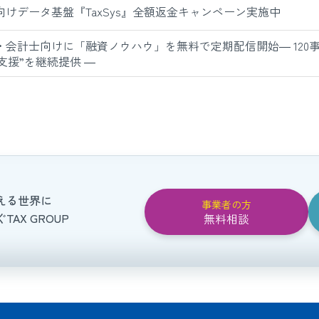
向けデータ基盤『TaxSys』全額返金キャンペーン実施中
・会計士向けに「融資ノウハウ」を無料で定期配信開始― 120
支援”を継続提供 ―
える世界に
事業者の方
AX GROUP
無料相談