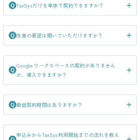
TaxSysだけを単体で契約できますか？
TaxSysはTAX GROUPで提供するシステムとなりま
Q
す。システム単体でのご提供はしておりません。
A
TAX GROUPへの加盟をお願いします。
改善の要望は聞いていただけますか？
はい。日々利用者のお声からサービスのブラッシ
Q
ュアップを行っておりますので、気になった点は
A
お申し付けください。
Google ワークスペースの契約がありません
Q
が、導入できますか？
原則としてGWSの契約を前提としています。別途
GWSの契約をお願いしています。詳しくは担当に
A
お尋ねください。
1年間の契約となっております。ただし全額返金キ
最低契約期間はありますか？
Q
ャンペーンの返金条件に該当した場合、解約及び
A
弊社にお支払いいただいた事務手数料・ロイヤリ
ティの返金をいたします。
申込みからTaxSys利用開始までの流れを教え
WEBからサービス説明の予約をしていただき、そ
Q