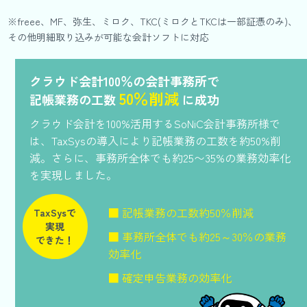
※freee、MF、弥生、ミロク、TKC(ミロクとTKCは一部証憑のみ)、
その他明細取り込みが可能な会計ソフトに対応
クラウド会計100％の会計事務所で
50％削減
記帳業務の工数
に成功
クラウド会計を100%活用するSoNiC会計事務所様で
は、TaxSysの導入により記帳業務の工数を約50%削
減。さらに、事務所全体でも約25〜35%の業務効率化
を実現しました。
■ 記帳業務の工数約50％削減
TaxSysで
実現
■ 事務所全体でも約25～30％の業務
できた！
効率化
■ 確定申告業務の効率化