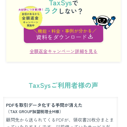
TaxSys
で
ラク
しない？
＼機能・料金・事例が分かる／
資料をダウンロード
全額返金キャンペーン詳細を見る
TaxSysご利用者様の声
PDFを取引データ化する手間が消えた
（TAX GROUP加盟税理士M様）
顧問先から送られてくるPDFが、領収書20枚分まとま
っていたりするんです。以前使っていたサービスだ