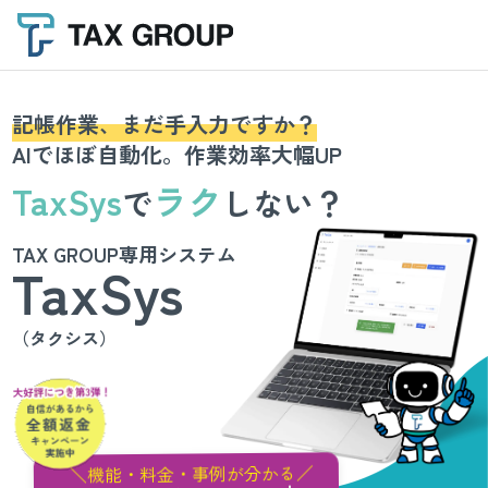
記帳作業、まだ手入力ですか？
AIでほぼ自動化。作業効率大幅UP
TaxSys
ラク
で
しない？
TAX GROUP専用システム
TaxSys
（タクシス）
＼機能・料金・事例が分かる／