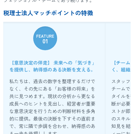
フェッショナル・チームであり続けます。
税理士法人マッチポイントの特徴
FEATURE
01
【意思決定の伴走】 未来への「気づき」
【チーム
を提供し、納得感のある決断を支える。
く、組織
私たちは、過去の数字を整理するだけで
スタッフ
なく、その先にある「お客様の将来」を
チームで
共に見つめます。現状の分析から更なる
タイルを
成長へのヒントを見出し、経営者が重要
断が必要
な意思決定を行うための判断材料を多角
ストが即
的に提供。最後の決断を下すその直前ま
のスキル
で、常に隣で歩調を合わせ、納得感のあ
知見を結
る一歩を後押しします。
ィーにお