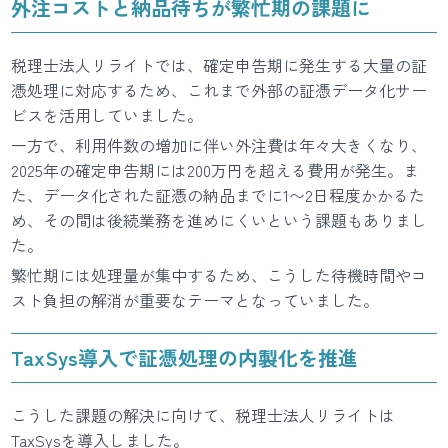
外注コストと納品待ちが繁忙期の課題に
税理士法人リライトでは、確定申告期に発生する大量の証
憑処理に対応するため、これまで外部の証憑データ化サー
ビスを活用していました。
一方で、利用件数の増加に伴い外注費は年々大きくなり、
2025年の確定申告期には200万円を超える費用が発生。ま
た、データ化された証憑の納品までに1〜2日程度かかるた
め、その間は後続業務を進めにくいという課題もありまし
た。
繁忙期には処理量が集中するため、こうした待機時間やコ
スト負担の解消が重要なテーマとなっていました。
TaxSys導入で証憑処理の内製化を推進
こうした課題の解決に向けて、税理士法人リライトは
TaxSysを導入しました。